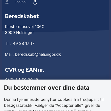
Beredskabet
Klostermosevej 106C
3000 Helsingør
Tlf.:
49 28 17 17
Mail:
beredskab@helsingor.dk
CVR og EAN nr.
CVR: 64 50 20 18
EAN: 579 000 112 5691
Du bestemmer over dine data
Denne hjemmeside benytter cookies fra tredjepart til
Tilgængelighed
besøgsstatistik. Vælger du "Accepter alle", giver du