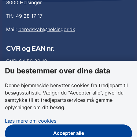
3000 Helsingør
Tlf.:
49 28 17 17
Mail:
beredskab@helsingor.dk
CVR og EAN nr.
CVR: 64 50 20 18
EAN: 579 000 112 5691
Du bestemmer over dine data
Denne hjemmeside benytter cookies fra tredjepart til
Tilgængelighed
besøgsstatistik. Vælger du "Accepter alle", giver du
samtykke til at tredjepartsservices må gemme
Brandskolen
oplysninger om dit besøg.
Nordsjællands Brandskole
Læs mere om cookies
Tilgængelighed
Accepter alle