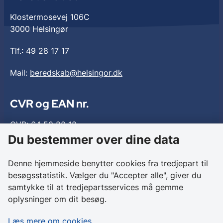
Klostermosevej 106C
3000 Helsingør
Tlf.:
49 28 17 17
Mail:
beredskab@helsingor.dk
CVR og EAN nr.
CVR: 64 50 20 18
EAN: 579 000 112 5691
Du bestemmer over dine data
Denne hjemmeside benytter cookies fra tredjepart til
Tilgængelighed
besøgsstatistik. Vælger du "Accepter alle", giver du
samtykke til at tredjepartsservices må gemme
Brandskolen
oplysninger om dit besøg.
Nordsjællands Brandskole
Læs mere om cookies